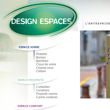
ESPACE VOIRIE
Potelets
Bornes
Barrières
Clous de voirie
Chasse-roue
Clôture
ESPACE PROPRETÉ
Corbeilles
Cendriers
Propreté canine
Cache-contener
ESPACE CONFORT