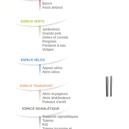
Bancs
Assis debout
ESPACE VERTS
Jardinières
Grands pots
Grilles et corsets
Pergolas
Fontaine à eau
Voliges
ESPACE VÉLOS
Appuis vélos
Abris vélos
ESPACE TRANSPORT
Abris voyageurs
Abris distributeurs
Poteaux d'arrêt
ESPACE SIGNALÉTIQUE
Supports signalétiques
Totems
RIS
Totems tourisme et