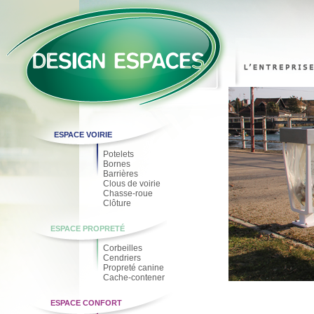
ESPACE VOIRIE
Potelets
Bornes
Barrières
Clous de voirie
Chasse-roue
Clôture
ESPACE PROPRETÉ
Corbeilles
Cendriers
Propreté canine
Cache-contener
ESPACE CONFORT