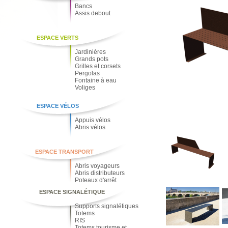
Bancs
Assis debout
ESPACE VERTS
Jardinières
Grands pots
Grilles et corsets
Pergolas
Fontaine à eau
Voliges
ESPACE VÉLOS
Appuis vélos
Abris vélos
ESPACE TRANSPORT
Abris voyageurs
Abris distributeurs
Poteaux d'arrêt
ESPACE SIGNALÉTIQUE
Supports signalétiques
Totems
RIS
Totems tourisme et