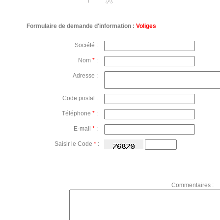
Formulaire de demande d'information :
Voliges
Société :
Nom
*
:
Adresse :
Code postal :
Téléphone
*
:
E-mail
*
:
Saisir le Code
*
:
Commentaires :