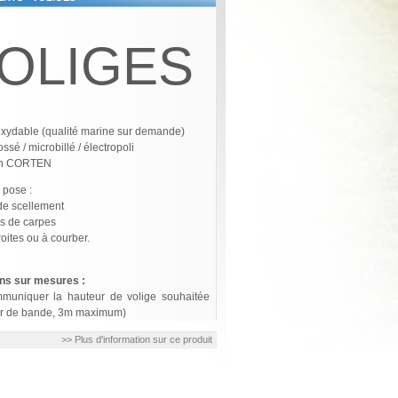
s
OLIGES
noxydable (qualité marine sur demande)
rossé / microbillé / électropoli
 en CORTEN
 pose :
 de scellement
s de carpes
roites ou à courber.
ns sur mesures :
muniquer la hauteur de volige souhaitée
r de bande, 3m maximum)
>> Plus d'information sur ce produit