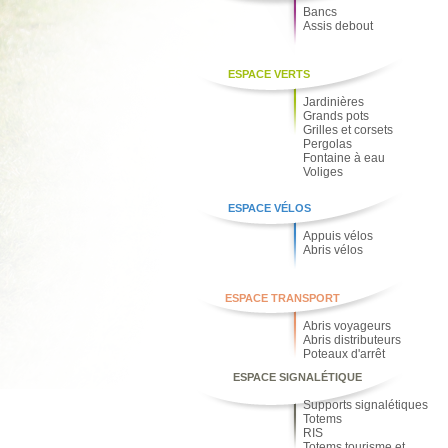
Bancs
Assis debout
ESPACE VERTS
Jardinières
Grands pots
Grilles et corsets
Pergolas
Fontaine à eau
Voliges
ESPACE VÉLOS
Appuis vélos
Abris vélos
ESPACE TRANSPORT
Abris voyageurs
Abris distributeurs
Poteaux d'arrêt
ESPACE SIGNALÉTIQUE
Supports signalétiques
Totems
RIS
Totems tourisme et