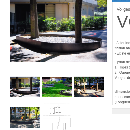
Volige
V
- Acier i
finition b
- Existe
Option de
1 . Tiges
2 . Queue
Voliges d
dimensio
nous com
(Longueu