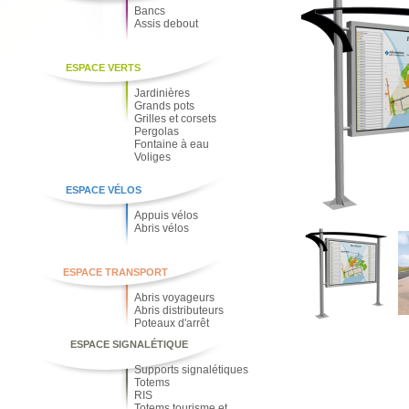
Bancs
Assis debout
ESPACE VERTS
Jardinières
Grands pots
Grilles et corsets
Pergolas
Fontaine à eau
Voliges
ESPACE VÉLOS
Appuis vélos
Abris vélos
ESPACE TRANSPORT
Abris voyageurs
Abris distributeurs
Poteaux d'arrêt
ESPACE SIGNALÉTIQUE
Supports signalétiques
Totems
RIS
Totems tourisme et