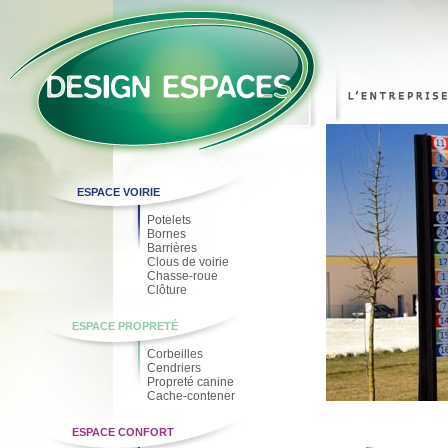
ESPACE VOIRIE
Potelets
Bornes
Barrières
Clous de voirie
Chasse-roue
Clôture
ESPACE PROPRETÉ
Corbeilles
Cendriers
Propreté canine
Cache-contener
ESPACE CONFORT