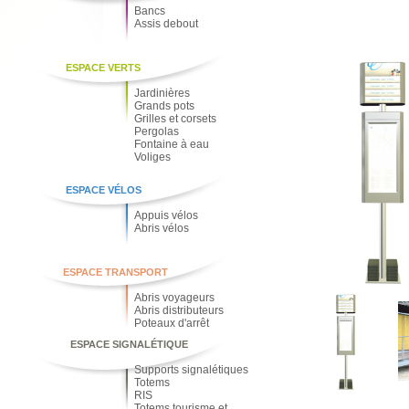
Bancs
Assis debout
ESPACE VERTS
Jardinières
Grands pots
Grilles et corsets
Pergolas
Fontaine à eau
Voliges
ESPACE VÉLOS
Appuis vélos
Abris vélos
ESPACE TRANSPORT
Abris voyageurs
Abris distributeurs
Poteaux d'arrêt
ESPACE SIGNALÉTIQUE
Supports signalétiques
Totems
RIS
Totems tourisme et