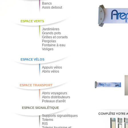
Bancs
Assis debout
ESPACE VERTS
Jardinières
Grands pots
Grilles et corsets
Pergolas
Fontaine à eau
Voliges
ESPACE VÉLOS
Appuis vélos
Abris vélos
ESPACE TRANSPORT
Abris voyageurs
Abris distributeurs
Poteaux d'arrêt
ESPACE SIGNALÉTIQUE
Supports signalétiques
Totems
RIS
Totems tourisme et