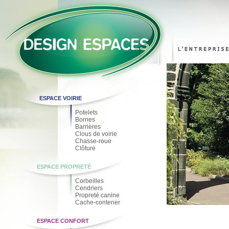
ESPACE VOIRIE
Potelets
Bornes
Barrières
Clous de voirie
Chasse-roue
Clôture
ESPACE PROPRETÉ
Corbeilles
Cendriers
Propreté canine
Cache-contener
ESPACE CONFORT